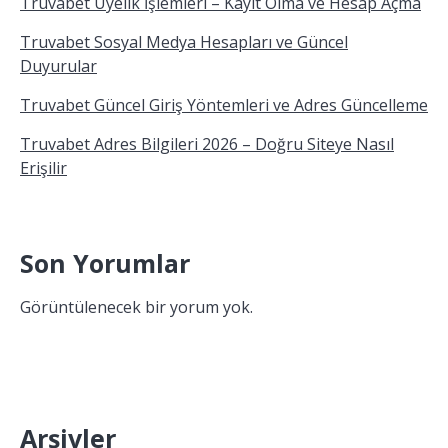
Truvabet Üyelik İşlemleri – Kayıt Olma ve Hesap Açma
Truvabet Sosyal Medya Hesapları ve Güncel
Duyurular
Truvabet Güncel Giriş Yöntemleri ve Adres Güncelleme
Truvabet Adres Bilgileri 2026 – Doğru Siteye Nasıl
Erişilir
Son Yorumlar
Görüntülenecek bir yorum yok.
Arşivler